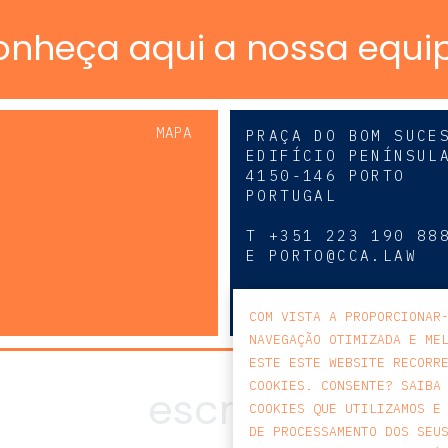
onheça aqui a nossa equi
MAPA
PRAÇA DO BOM SUCE
EDIFÍCIO PENÍNSUL
4150-146 PORTO
PORTUGAL
0
T
+351 223 190 88
E
PORTO@CCA.LAW
porto
COM VISTA A PROPORCIONAR
NAVEGAÇÃO OTIMIZADA E ME
ESTE ESTE WEBSITE RECORR
COOKIES. CONSENTE? SAIBA
COOKIES QUE UTILIZAMOS E
DE PROCESSAMENTO DOS SEU