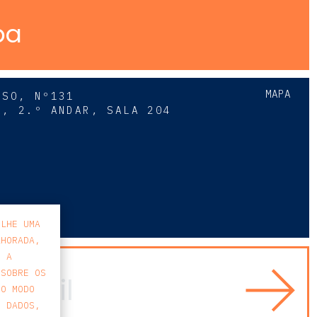
pa
MAPA
SSO, Nº131
A, 2.º ANDAR, SALA 204
8
-LHE UMA
LHORADA,
E A
 SOBRE OS
 O MODO
S DADOS,