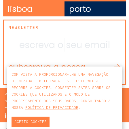
lisboa
porto
NEWSLETTER
subscreva a nossa
newsletter
COM VISTA A PROPORCIONAR-LHE UMA NAVEGAÇÃO
OTIMIZADA E MELHORADA, ESTE ESTE WEBSITE
RECORRE A COOKIES. CONSENTE? SAIBA SOBRE OS
PROCURAR
COOKIES QUE UTILIZAMOS E O MODO DE
PROCESSAMENTO DOS SEUS DADOS, CONSULTANDO A
POLÍTICA DE PRIVACIDADE
NOSSA
POLÍTICA DE PRIVACIDADE
.
TERMOS E CONDIÇÕES
ACEITO COOKIES