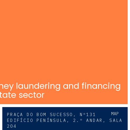
ney laundering and financing
state sector
MAP
PRAÇA DO BOM SUCESSO, Nº131
EDIFÍCIO PENÍNSULA, 2.º ANDAR, SALA
204