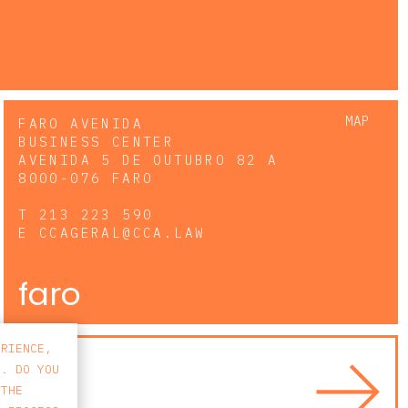
MAP
FARO AVENIDA
BUSINESS CENTER
AVENIDA 5 DE OUTUBRO 82 A
8000-076 FARO
T
213 223 590
E
CCAGERAL@CCA.LAW
faro
ERIENCE,
S. DO YOU
 THE