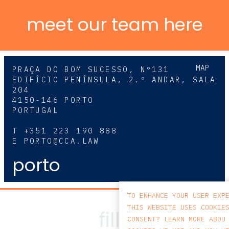
meet our team here
MAP
PRAÇA DO BOM SUCESSO, Nº131
EDIFÍCIO PENÍNSULA, 2.º ANDAR, SALA
204
4150-146 PORTO
PORTUGAL
T
+351 223 190 888
E
PORTO@CCA.LAW
porto
TO ENHANCE YOUR USER EXP
THIS WEBSITE USES COOKIE
CONSENT? LEARN MORE ABOU