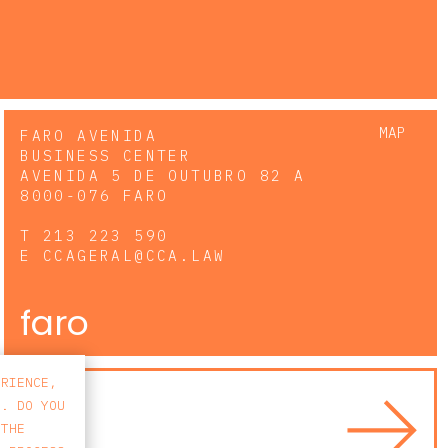
MAP
FARO AVENIDA
BUSINESS CENTER
AVENIDA 5 DE OUTUBRO 82 A
8000-076 FARO
T
213 223 590
E
CCAGERAL@CCA.LAW
faro
ERIENCE,
S. DO YOU
 THE