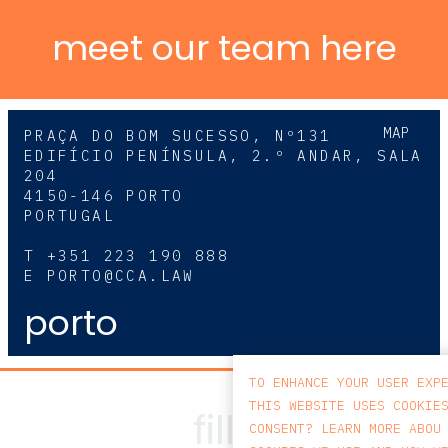
meet our team here
MAP
PRAÇA DO BOM SUCESSO, Nº131
EDIFÍCIO PENÍNSULA, 2.º ANDAR, SALA
204
4150-146 PORTO
PORTUGAL
T
+351 223 190 888
E
PORTO@CCA.LAW
porto
TO ENHANCE YOUR USER EXP
THIS WEBSITE USES COOKIE
CONSENT? LEARN MORE ABOU