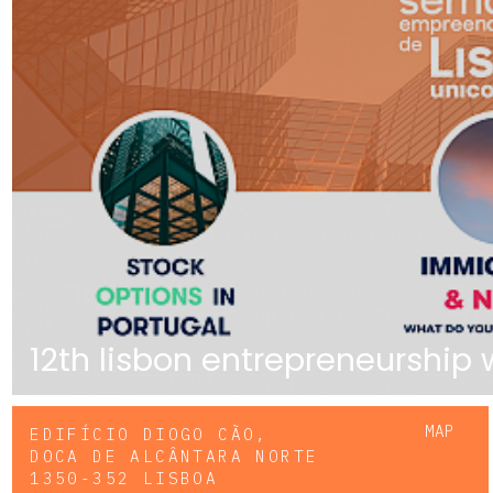
12th lisbon entrepreneurship
MAP
EDIFÍCIO DIOGO CÃO,
DOCA DE ALCÂNTARA NORTE
1350-352 LISBOA