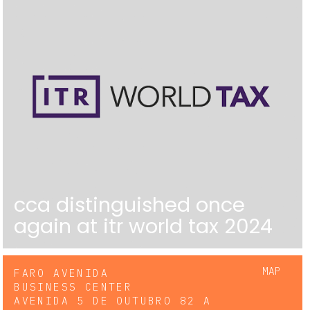
cca distinguished once
again at itr world tax 2024
MAP
FARO AVENIDA
BUSINESS CENTER
AVENIDA 5 DE OUTUBRO 82 A